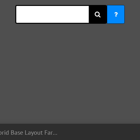
#0903 Hybrid Base Layout Farming and War, Diseño Híbrido Guerra y Subida de Copas