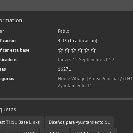
formation
or
Pablo
ificación
4.03
(1 calificación)
ificar esta base
licado el
Jueves 12 Septiembre 2019
itas
16271
egorías
Home Village | Aldea Principal
/
(TH1
Ayuntamiento 11
iquetas
est TH11 Base Links
Diseños para Ayuntamiento 11