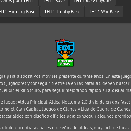
iseños para TH11
TH11 Base
TH11 Base Layouts
H11 Farming Base
TH11 Trophy Base
TH11 War Base
gia para dispositivos móviles presente durante años. En este juego
tros jugadores y conseguir 3 estrella en las batallas, deben buscar
, elixir, elixir oscuro, para seguir mejorando rápido su aldea al m
e juego; Aldea Principal, Aldea Nocturna 2.0 dividida en dos fases; 
omo el Clan Capital, Juegos de Clanes y Liga de Guerra de Clane
atacar aldea con diseños difíciles para conseguir algunos premios
Android encontrarás bases o diseños de aldeas, muy fácil de buscar