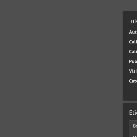
In
Aut
Cal
Cal
Pub
Vis
Cat
Et
B